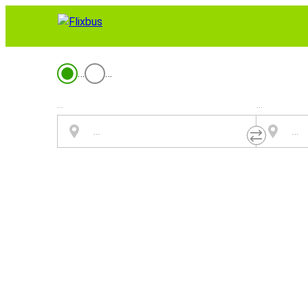
…
…
...
...